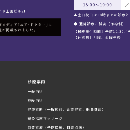
15:00〜19:00
／
イド上田ビル2F
▲土日祝日は18時までの診療
●
通常診療、鍼灸（予約制）
【最終受付時間】午前12:30／午
【休診日】月曜、金曜午後
診療案内
一般内科
神経内科
健康診断（一般検診、企業健診、船員健診）
鍼灸指圧マッサージ
自費診療（予防接種、自費点滴）