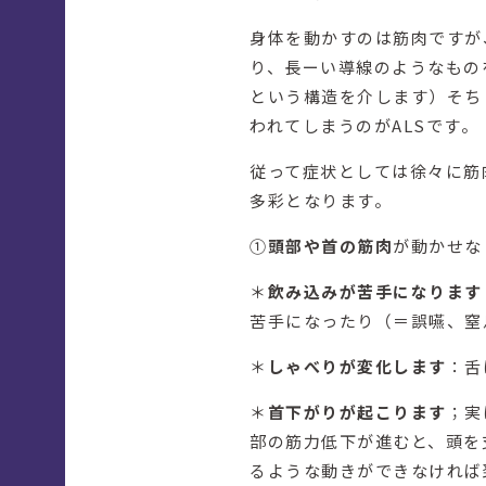
身体を動かすのは筋肉ですが
り、長ーい導線のようなもの
という構造を介します）そち
われてしまうのがALSです。
従って症状としては徐々に筋
多彩となります。
①
頭部や首の筋肉
が動かせな
＊
飲み込みが苦手になります
苦手になったり（＝誤嚥、窒
＊
しゃべりが変化します
：舌
＊
首下がりが起こります
；実
部の筋力低下が進むと、頭を
るような動きができなければ