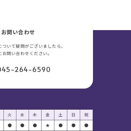
お問い合わせ
について疑問がございましたら、
にお問い合わせください。
045-264-6590
火
水
木
金
土
日
祝
●
●
●
★
●
●
●