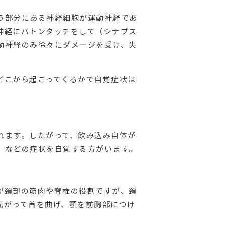
う部分にある神経細胞が運動神経であ
神経にバトンタッチをして（シナプス
動神経のみ徐々にダメージを受け、失
どこから起こってくるかで自覚症状は
れます。したがって、飲み込み自体が
、などの症状を自覚する方がいます。
が頚部の筋肉や脊椎の役割ですが、頚
転がって首を曲げ、顎を前胸部につけ