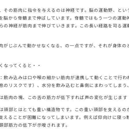
、その筋肉に指令を与えるのは神経です。脳の運動野、とい
を脳から脊髄まで伸ばしています。脊髄ではもう一つの運動
らの神経が筋肉まで伸びていきます。この長い経路を司る運
肉がじぶんで動かせなくなる、の一点ですが、それが身体の
くなってくると・・
：飲み込みは口や喉の細かい筋肉が連携して動くことで行わ
息のリスクです）、水分を飲み込むと鼻側にまわってしまう
は筋肉の塊、この舌の筋力が低下すれば声の変化が生じます
は頭部とはとても重い構造物です。この重い頭部を支えるの
支えることが困難になってしまいます。例えば仰向けに寝っ
頚部筋力の低下が示唆されます。