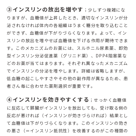
③インスリンの放出を増やす
；少しずつ複雑にな
りますが、血糖値が上昇したとき、適切なインスリンが分
泌されなければ体内の各組織はうまく糖分を取り込むこと
ができず、血糖値が下がりづらくなります。よって、イン
スリンの放出を増やせば血糖値を下げる作用が期待できま
す。このメカニズムのお薬には、スルホニル尿素薬、即効
型インスリン分泌促進薬（グリニド薬）、DPP4阻害薬な
どのお薬が当てはまります。それぞれ異なったメカニズム
でインスリンの分泌を増やします。詳細は省略しますが、
低血糖の起こしやすさやその他の副作用が異なるため、患
者さん毎に合わせた薬剤選択が重要です。
④インスリンを効きやすくする
；せっかく血糖値
に反応して膵臓がインスリンを放出しても、受け取る側の
反応が悪ければ（インスリンが効きづらければ）結果とし
て血糖値は下がりづらくなります。このインスリンの効き
の悪さ（＝インスリン抵抗性）を改善するのがこの種類の