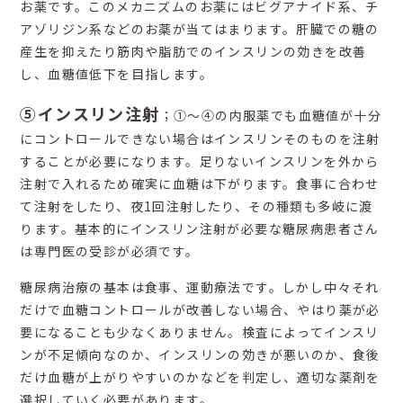
お薬です。このメカニズムのお薬にはビグアナイド系、チ
アゾリジン系などのお薬が当てはまります。肝臓での糖の
産生を抑えたり筋肉や脂肪でのインスリンの効きを改善
し、血糖値低下を目指します。
⑤インスリン注射
；①～④の内服薬でも血糖値が十分
にコントロールできない場合はインスリンそのものを注射
することが必要になります。足りないインスリンを外から
注射で入れるため確実に血糖は下がります。食事に合わせ
て注射をしたり、夜1回注射したり、その種類も多岐に渡
ります。基本的にインスリン注射が必要な糖尿病患者さん
は専門医の受診が必須です。
糖尿病治療の基本は食事、運動療法です。しかし中々それ
だけで血糖コントロールが改善しない場合、やはり薬が必
要になることも少なくありません。検査によってインスリ
ンが不足傾向なのか、インスリンの効きが悪いのか、食後
だけ血糖が上がりやすいのかなどを判定し、適切な薬剤を
選択していく必要があります。