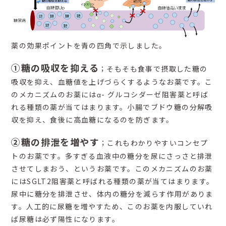
薬の効果ポイントを青の四角で示しました。
①糖の吸収を抑える
；そもそも食事で摂取した糖の
吸収を抑え、血糖値を上げづらくするようなお薬です。こ
のメカニズムのお薬にはα- グルコシダーゼ阻害薬と呼ば
れる種類の薬が当てはまります。小腸でブドウ糖の分解吸
収を抑え、食後に高血糖になるのを防ぎます。
②糖の排泄を増やす
；これもわかりやすいコンセプ
トのお薬です。多すぎる血液中の糖分を尿にさっさと排泄
させてしまおう、というお薬です。このメカニズムのお薬
にはSGLT2阻害薬と呼ばれる種類の薬が当てはまります。
尿中に糖分を排泄させ、体内の糖分を減らす作用がありま
す。人工的に尿糖を増やすため、このお薬を内服していれ
ば尿糖は必ず陽性になります。