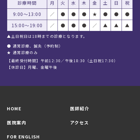
診療時間
月
火
水
木
金
土
日
祝
9:00〜13:00
／
●
●
●
★
●
●
●
15:00〜19:00
／
●
●
●
／
▲
▲
▲
▲土日祝日は18時までの診療となります。
●
通常診療、鍼灸（予約制）
★
通常診療のみ
【最終受付時間】午前12:30／午後18:30（土日祝17:30）
【休診日】月曜、金曜午後
HOME
医師紹介
医院案内
アクセス
FOR ENGLISH