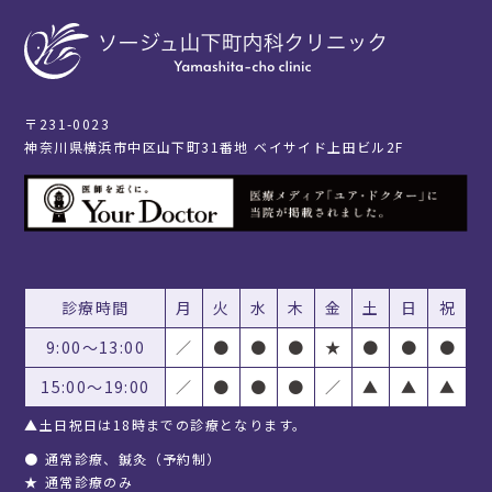
〒231-0023
神奈川県横浜市中区山下町31番地 ベイサイド上田ビル2F
診療時間
月
火
水
木
金
土
日
祝
9:00〜13:00
／
●
●
●
★
●
●
●
15:00〜19:00
／
●
●
●
／
▲
▲
▲
▲土日祝日は18時までの診療となります。
●
通常診療、鍼灸（予約制）
★
通常診療のみ