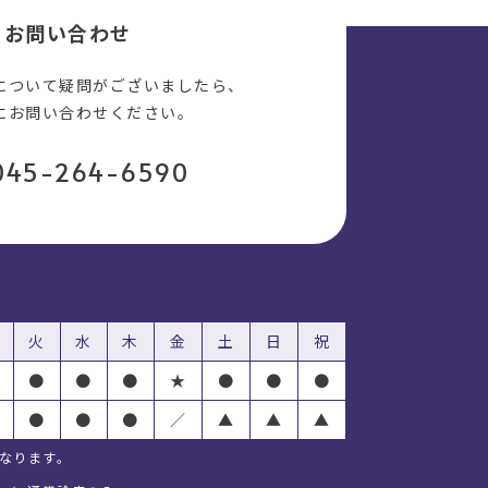
お問い合わせ
について疑問がございましたら、
にお問い合わせください。
045-264-6590
火
水
木
金
土
日
祝
●
●
●
★
●
●
●
●
●
●
／
▲
▲
▲
となります。