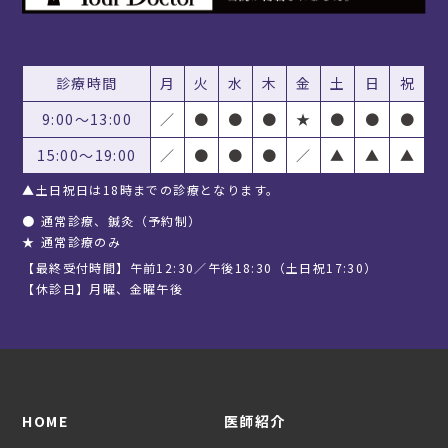
診療時間
月
火
水
木
金
土
日
祝
9:00〜13:00
／
●
●
●
★
●
●
●
15:00〜19:00
／
●
●
●
／
▲
▲
▲
▲土日祝日は18時までの診療となります。
●
通常診療、鍼灸（予約制）
★
通常診療のみ
【最終受付時間】午前12:30／午後18:30（土日祝17:30）
【休診日】月曜、金曜午後
HOME
医師紹介