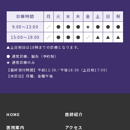
診療時間
月
火
水
木
金
土
日
祝
9:00〜13:00
／
●
●
●
★
●
●
●
15:00〜19:00
／
●
●
●
／
▲
▲
▲
▲土日祝日は18時までの診療となります。
●
通常診療、鍼灸（予約制）
★
通常診療のみ
【最終受付時間】午前12:30／午後18:30（土日祝17:30）
【休診日】月曜、金曜午後
HOME
医師紹介
医院案内
アクセス